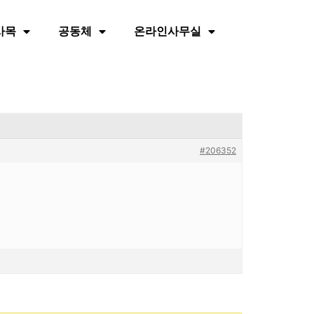
사목
공동체
온라인사무실
#206352