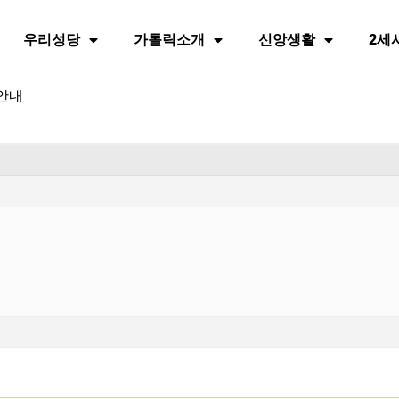
우리성당
가톨릭소개
신앙생활
2세
 안내