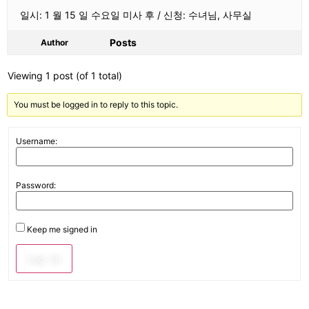
일시: 1 월 15 일 수요일 미사 후 / 신청: 수녀님, 사무실
Posts
Author
Viewing 1 post (of 1 total)
You must be logged in to reply to this topic.
Username:
Password:
Keep me signed in
Log In