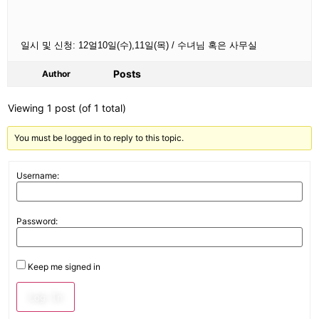
일시 및 신청: 12얼10일(수),11일(목) / 수녀님 혹은 사무실
Posts
Author
Viewing 1 post (of 1 total)
You must be logged in to reply to this topic.
Username:
Password:
Keep me signed in
Log In