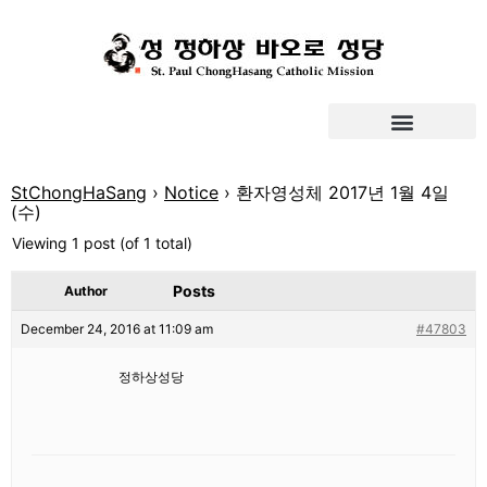
StChongHaSang
›
Notice
›
환자영성체 2017년 1월 4일
(수)
Viewing 1 post (of 1 total)
Posts
Author
December 24, 2016 at 11:09 am
#47803
정하상성당