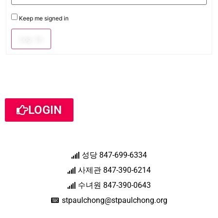
Keep me signed in
Log In
LOGIN
성당 847-699-6334
사제관 847-390-6214
수녀원 847-390-0643
stpaulchong@stpaulchong.org