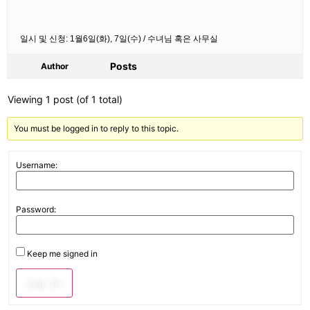
일시 및 신청: 1월6일(화), 7일(수) / 수녀님 혹은 사무실
Posts
Author
Viewing 1 post (of 1 total)
You must be logged in to reply to this topic.
Username:
Password:
Keep me signed in
Log In