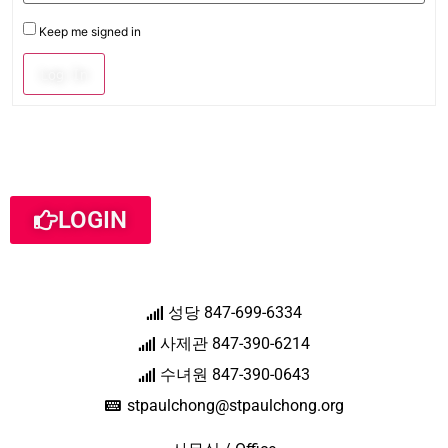
Keep me signed in
Log In
LOGIN
성당 847-699-6334
사제관 847-390-6214
수녀원 847-390-0643
stpaulchong@stpaulchong.org