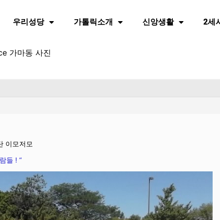
우리성당
가톨릭소개
신앙생활
2세
ce 가마동 사진
수단 이모저모
들 ! “