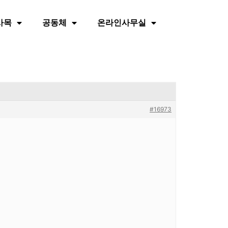
사목
공동체
온라인사무실
#16973