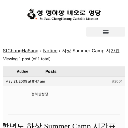
StChongHaSang
›
Notice
›
하상 Summer Camp 시간표
Viewing 1 post (of 1 total)
Posts
Author
May 21, 2009 at 8:47 am
#2001
정하상성당
9 학년도 하상 Summer Camp 시간표