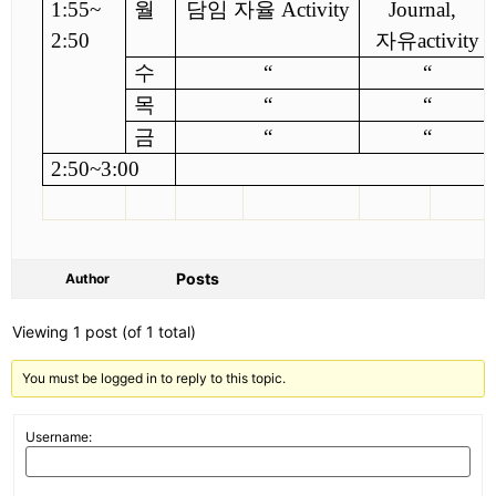
1:55
~
월
담임 자율
Activity
Journal,
2:50
자유
activity
수
“
“
목
“
“
금
“
“
2:50
~
3:00
Posts
Author
Viewing 1 post (of 1 total)
You must be logged in to reply to this topic.
Username: