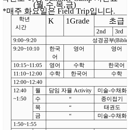
(월,수,목,금)
**매주 화요일은 Field Trip입니다.
학년
K
1Grade
초급
시간
2nd
3rd
9:00
~
9:20
성경공부
(Bibl
9:20
~
10:10
한국
영어
영어
어
10:15
~
11:05
영어
수학
한국어
11:10
~
12:00
수학
한국어
수학
12:00
~
12:40
12:40
월
담임 자율
Activity
미술
-수
채화
~
1:50
수
“
종이접기
목
“
태권도
금
“
미술
-수
채화
1:50
~
1:55