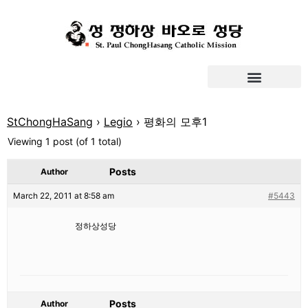
StChongHaSang
›
Legio
›
평화의 모후1
Viewing 1 post (of 1 total)
Posts
Author
March 22, 2011 at 8:58 am
#5443
정하상성당
Posts
Author