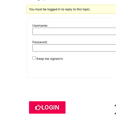
You must be logged in to reply to this topic.
Username:
Password:
Keep me signed in
LOGIN