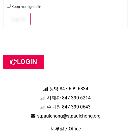
Keep me signed in
Log In
LOGIN
성당 847-699-6334
사제관 847-390-6214
수녀원 847-390-0643
stpaulchong@stpaulchong.org
사무실 / Office