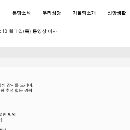
본당소식
우리성당
가톨릭소개
신앙생활
10 월 1 일(목) 동영상 미사
께 감사를 드리며,
써 추석 합동 위령
사로만 방영
음)
금)까지