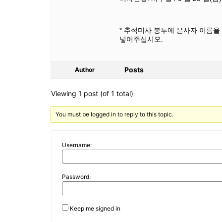
* 추석미사 봉투에 은사자 이름을
넣어주십시오.
Posts
Author
Viewing 1 post (of 1 total)
You must be logged in to reply to this topic.
Username:
Password:
Keep me signed in