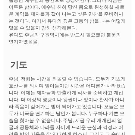
어두운 밤이다
.
예수님 친히 당신 몸으로 완성하실 새로
운 계약을 제자들과 같이 나누고 싶은 만찬을 준비하시
는 것이다
.
여기서 유다의 깊은 고통의 밤을 나는 어떻게
맡을 수 있을지 감히 생각해본다
.
유다도 주님의 구원역사에는 반드시 필요했던 불운의
연기자였음을
.
기도
주님
,
저희는 시간을 되돌릴 수 없습니다
.
모두가 기쁘게
호산나를 외치며 맞아들이던 시간은 어디론가 사라졌습
니다
.
이제는 제자들과 단출하게 식사를 준비하고 계십
니다
.
더 이상의 영광이나 왕권이나 빛이나 찬사가 아니
라 죽음이 깊어가는 밤이 되어가고 있습니다
.
오늘은 모
두가 비극을 연기하는 날인가 봅니다
.
누구하나 기쁜 모
습을 찾아볼 수 없습니다
.
주님
,
지금 우리 개개인의 얼
굴과 공동체와 나라들 사이에 드리운 근심과 걱정과 어
려움 밤의 기운을 잘 인내하게 하소서
.
그리고 그 속에서