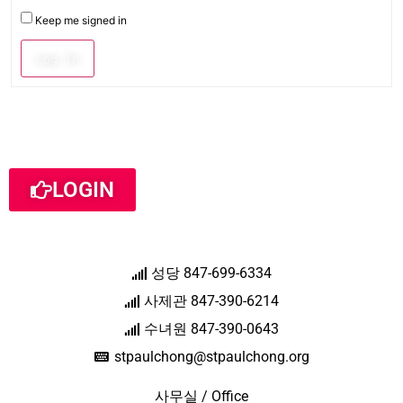
Keep me signed in
Log In
LOGIN
성당 847-699-6334
사제관 847-390-6214
수녀원 847-390-0643
stpaulchong@stpaulchong.org
사무실 / Office