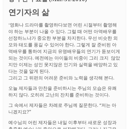
연기자의 삶
영화나 드라마를 촬영하다보면 어린 시절부터 촬영해
‘
야 하는 부분이 나올 수 있다
.
그럴 때 어떤 아역배우를
선정하느냐가 중요한 부분을 차지한다
.
우선 비슷한 외
모와 태도를 풍길 수 있어야 한다
.
그렇게 잘 준비된 아
역배우를 통하여 지금의 유명배우들의 연기가 돋보이게
되는 것이다
.
예전에는 아이들의 비중이 그리 크지
않았
지만 이제는 성인 못지않은 인기와 실력을 배양하고 있
다는 것을 알게 된다
.
그리고 그 뒤편의 어려운 준비와 노력을 생각해 본다
.
오늘 제자들과 만찬을 준비하시는 주님의 모습은 유쾌
하지 않다
.
오히려 고난의 잔치를 준비하는 것이다
.
그 속에서 제자들은 차례로 주님께 질문한다
. “
저는 아
니겠지요
?”
예수님의 어린 제자들은 내일 이후부터 새로운 성장과
출중한 예수님의 증인으로 성장해간다
.
그러나 지금은