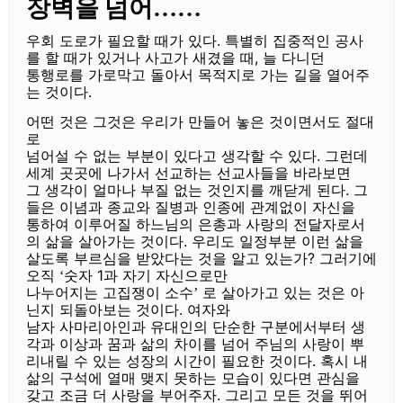
장벽을 넘어
……
우회 도로가 필요할 때가 있다
.
특별히 집중적인 공사
를 할 때가 있거나 사고가 새겼을 때
,
늘 다니던
통행로를 가로막고 돌아서 목적지로 가는 길을 열어주
는 것이다
.
어떤 것은 그것은 우리가 만들어 놓은 것이면서도 절대
로
넘어설 수 없는 부분이 있다고 생각할 수 있다
.
그런데
세계 곳곳에 나가서 선교하는 선교사들을 바라보면
그 생각이 얼마나 부질 없는 것인지를 깨닫게 된다
.
그
들은 이념과 종교와 질병과 인종에 관계없이 자신을
통하여 이루어질 하느님의 은총과 사랑의 전달자로서
의 삶을 살아가는 것이다
.
우리도 일정부분 이런 삶을
살도록 부르심을 받았다는 것을 알고 있는가
?
그러기에
오직
숫자
1
과 자기 자신으로만
‘
나누어지는 고집쟁이 소수
로 살아가고 있는 것은 아
’
닌지 되돌아보는 것이다
.
여자와
남자 사마리아인과 유대인의 단순한 구분에서부터 생
각과 이상과 꿈과 삶의 차이를 넘어 주님의 사랑이 뿌
리내릴 수 있는 성장의 시간이 필요한 것이다
.
혹시 내
삶의 구석에 열매 맺지 못하는 모습이 있다면 관심을
갖고 조금 더 사랑을 부어주자
.
그리고 모든 것을 뛰어