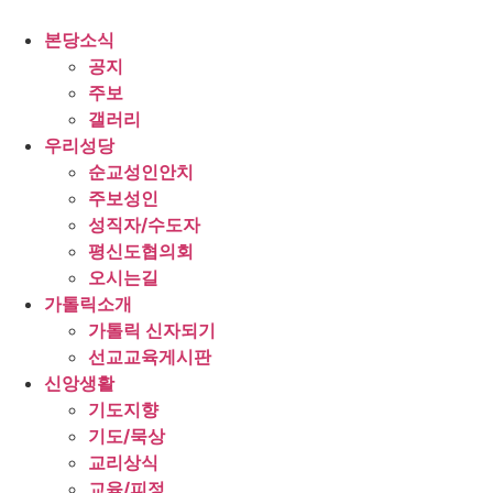
Skip
to
본당소식
content
공지
주보
갤러리
우리성당
순교성인안치
주보성인
성직자/수도자
평신도협의회
오시는길
가톨릭소개
가톨릭 신자되기
선교교육게시판
신앙생활
기도지향
기도/묵상
교리상식
교육/피정