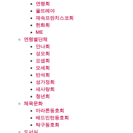
연령회
울뜨레야
재속프란치스코회
헌화회
ME
연령별단체
안나회
성모회
요셉회
모세회
반석회
성가정회
새사랑회
청년회
체육문화
마라톤동호회
배드민턴동호회
탁구동호회
도서실