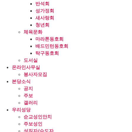
반석회
성가정회
새사랑회
청년회
체육문화
마라톤동호회
배드민턴동호회
탁구동호회
도서실
온라인사무실
봉사자모집
본당소식
공지
주보
갤러리
우리성당
순교성인안치
주보성인
성직자/수도자