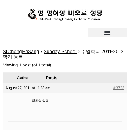
StChongHaSang
›
Sunday School
›
주일학교 2011-2012
학기 등록
Viewing 1 post (of 1 total)
Posts
Author
August 27, 2011 at 11:28 am
#3723
정하상성당