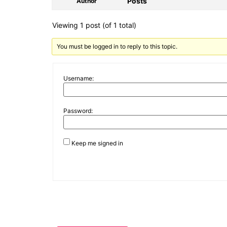
Posts
Author
Viewing 1 post (of 1 total)
You must be logged in to reply to this topic.
Username:
Password:
Keep me signed in