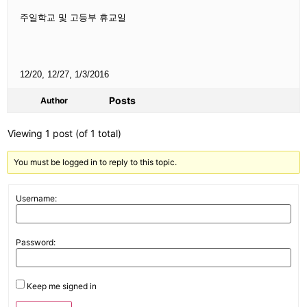
주일학교 및 고등부 휴교일
12/20, 12/27, 1/3/2016
Posts
Author
Viewing 1 post (of 1 total)
You must be logged in to reply to this topic.
Username:
Password:
Keep me signed in