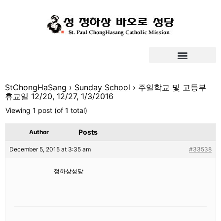
StChongHaSang
›
Sunday School
›
주일학교 및 고등부
휴교일 12/20, 12/27, 1/3/2016
Viewing 1 post (of 1 total)
Posts
Author
December 5, 2015 at 3:35 am
#33538
정하상성당