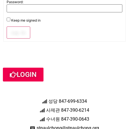
Password:
Keep me signed in
Log In
LOGIN
성당 847-699-6334
사제관 847-390-6214
수녀원 847-390-0643
stpaulchong@stpaulchong.org