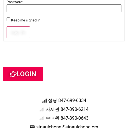
Password:
Keep me signed in
Log In
LOGIN
성당 847-699-6334
사제관 847-390-6214
수녀원 847-390-0643
stpaulchong@stpaulchong.org