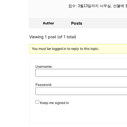
접수: 3월13일까지 사무실, 선불에
Posts
Author
Viewing 1 post (of 1 total)
You must be logged in to reply to this topic.
Username:
Password:
Keep me signed in