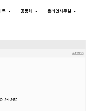
사목
공동체
온라인사무실
#42936
 2칸 $450