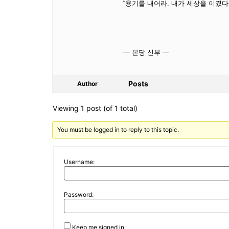
“용기를 내어라. 내가 세상을 이겼다(요
— 본당 신부 —
Posts
Author
Viewing 1 post (of 1 total)
You must be logged in to reply to this topic.
Username:
Password:
Keep me signed in