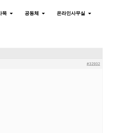
사목
공동체
온라인사무실
#32932