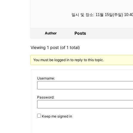
일시 및 장소: 11월 15일(주일) 10:4
Posts
Author
Viewing 1 post (of 1 total)
You must be logged in to reply to this topic.
Username:
Password:
Keep me signed in