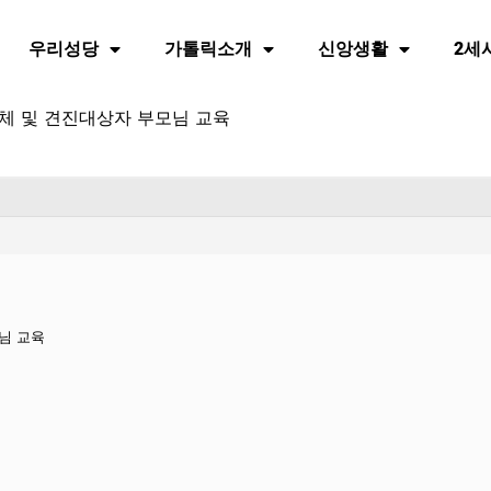
우리성당
가톨릭소개
신앙생활
2세
체 및 견진대상자 부모님 교육
님 교육