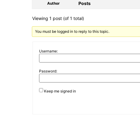
Posts
Author
Viewing 1 post (of 1 total)
You must be logged in to reply to this topic.
Username:
Password:
Keep me signed in