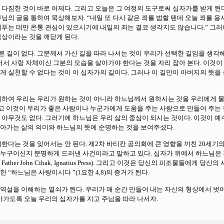
다짐한 것이 바로 어제다. 그리고 오늘은 그 여정의 도구로써 십자가를 받게 된
님의 글을 통하여 묵상해보자. “내일 또 다시 같은 죄를 범할 텐데 오늘 죄를 용
베푸는 데만 온통 관심이 있으시기에 내일의 죄는 결코 생각지도 않습니다.” 그러
묵상이라는 것을 깨닫게 된다.
 길이 없다. 그분께서 가신 길을 따라 나서는 것이 우리가 선택한 길임을 생각
어서 사랑 자체이신 그분의 모습을 살아가야 한다는 것을 자리 잡아 본다. 이것이
 실천할 수 없다는 것이 이 십자가의 길이다. 그러나 이 길만이 아버지의 뜻을
위하여 우리는 우리가 원하는 것이 아니라 하느님께서 원하시는 것을 우리에게 물
다고 이것이 우리가 좋은 사람이나 누군가에게 도움을 주는 사람으로 만들어 주는 
 아무것도 없다. 그러기에 하느님은 우리 삶의 중심이 되시는 것이다. 이것이 
아가는 삶의 의미와 하느님의 뜻에 순명하는 것을 보여주셨다.
한다는 것을 잊어서는 안 된다. 제2차 바티칸 공의회에 큰 영향을 끼친 20세기
누구이신지 분명하게 드러낸 사건이라고 말하고 있다. 십자가 위에서 하느님은
evable; Father John Cihak, Ignatius Press). 그리고 이것은 당신의 피
 “하느님은 사랑이시다 ”(1요한 4,8)의 증거가 된다.
역설을 이해하는 열쇠가 된다. 우리가 매 순간 만들어 내는 자신의 형상에서 벗
아가도록 오늘 우리의 십자가를 지고 주님을 따라 나서자.