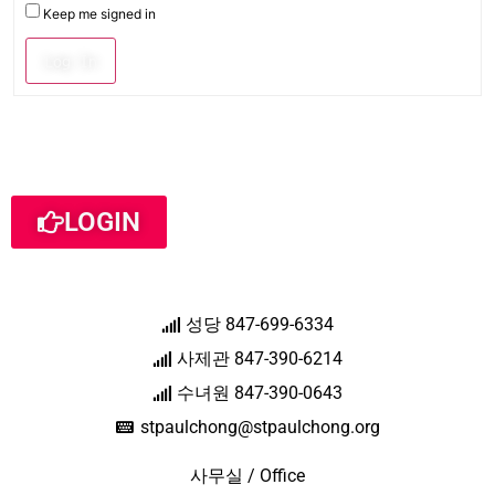
Keep me signed in
Log In
LOGIN
성당 847-699-6334
사제관 847-390-6214
수녀원 847-390-0643
stpaulchong@stpaulchong.org
사무실 / Office