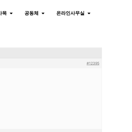
사목
공동체
온라인사무실
#12395