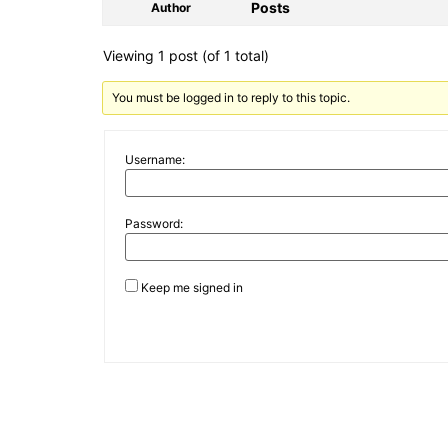
Posts
Author
Viewing 1 post (of 1 total)
You must be logged in to reply to this topic.
Username:
Password:
Keep me signed in