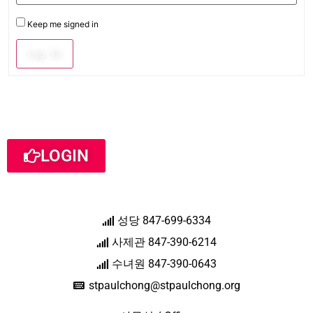
Keep me signed in
Log In
LOGIN
성당 847-699-6334
사제관 847-390-6214
수녀원 847-390-0643
stpaulchong@stpaulchong.org