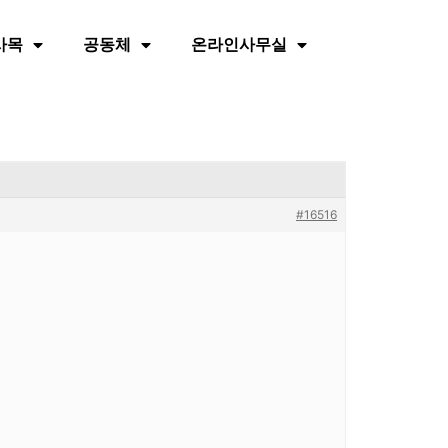
사목
공동체
온라인사무실
#16516