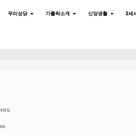
우리성당
가톨릭소개
신앙생활
2세
않더라도
라.