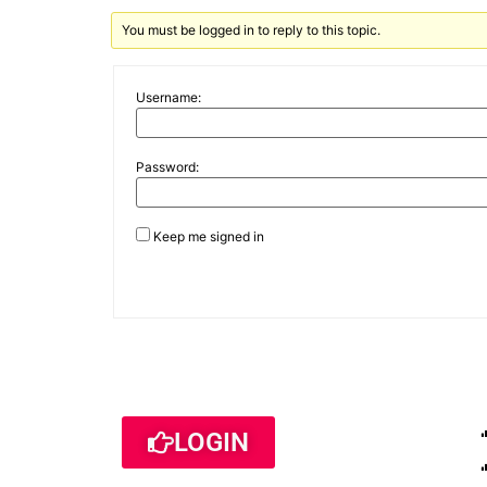
You must be logged in to reply to this topic.
Username:
Password:
Keep me signed in
LOGIN