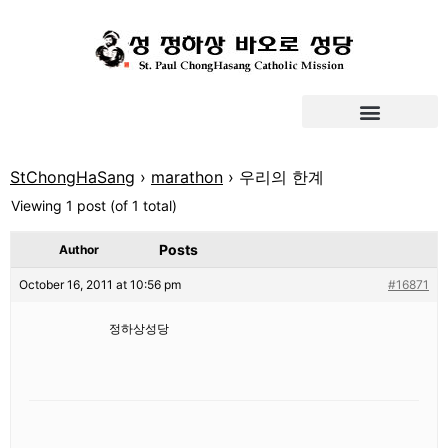
StChongHaSang
›
marathon
›
우리의 한계
Viewing 1 post (of 1 total)
Posts
Author
October 16, 2011 at 10:56 pm
#16871
정하상성당