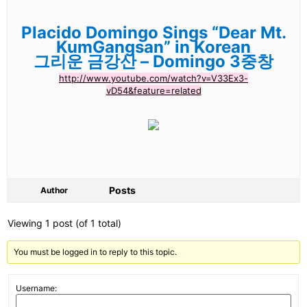
Placido Domingo Sings “Dear Mt.
KumGangsan” in Korean
그리운 금강산 – Domingo 3중창
http://www.youtube.com/watch?v=V33Ex3-
vD54&feature=related
Posts
Author
Viewing 1 post (of 1 total)
You must be logged in to reply to this topic.
Username: