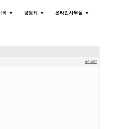
사목
공동체
온라인사무실
#61957