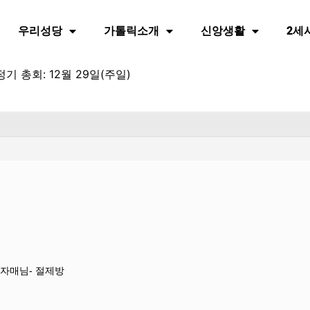
우리성당
가톨릭소개
신앙생활
2세
기 총회: 12월 29일(주일)
 자매님- 절제방