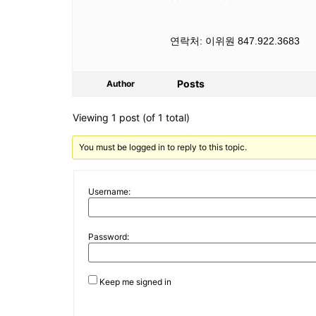
연락처: 이위원 847.922.3683
Posts
Author
Viewing 1 post (of 1 total)
You must be logged in to reply to this topic.
Username:
Password:
Keep me signed in