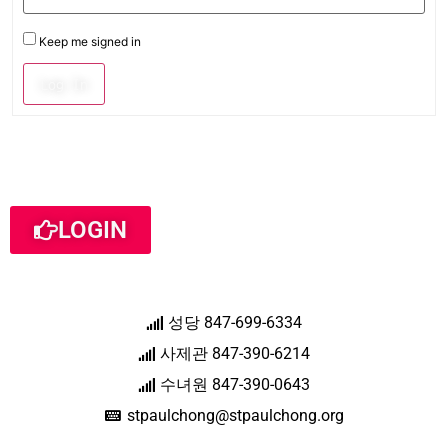
Keep me signed in
Log In
LOGIN
성당 847-699-6334
사제관 847-390-6214
수녀원 847-390-0643
stpaulchong@stpaulchong.org