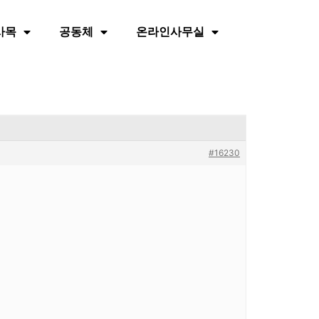
사목
공동체
온라인사무실
#16230