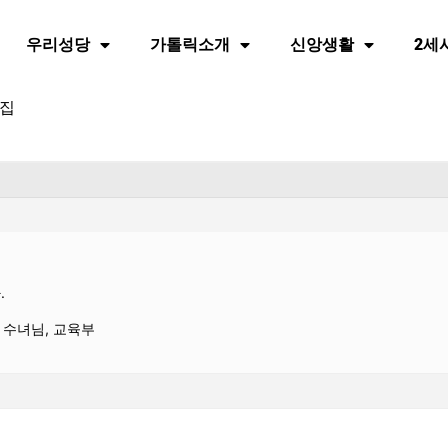
우리성당
가톨릭소개
신앙생활
2세
모집
.
 수녀님, 교육부