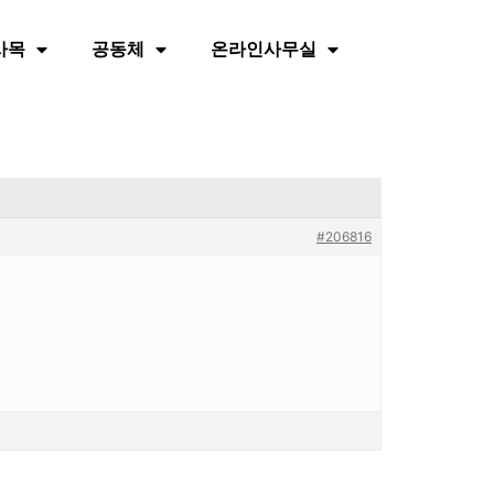
사목
공동체
온라인사무실
#206816