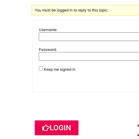
You must be logged in to reply to this topic.
Username:
Password:
Keep me signed in
LOGIN