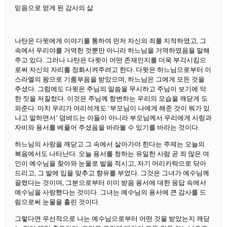
믿음으로 얻게 된 감사의 삶
나탄은 다윗에게 이야기를 통하여 먼저 자신의 죄를 지적하였고, 그
속에서 우리야를 거역한 것뿐만 아니라 하느님을 거역하였음을 말해
주고 있다. 그러나 나탄은 다윗이 어떤 존재인지를 더욱 부각시킴으
로써 자신의 자리를 정화시켜주려고 한다. 다윗은 하느님으로부터 이
스라엘의 왕으로 기름부음을 받았으며, 하느님은 그에게 모든 것을
주셨다. 그럼에도 다윗은 주님의 말씀을 무시하고 주님이 보기에 악
한 짓을 저질렀다. 이것은 주님께 항변하는 우리의 모습을 깨닫게 도
와준다. 마치 우리가 어리석게도 ‘부모님이 나에게 해준 것이 뭐가 있
냐고 말하면서’ 덤벼드는 아들이 아니라 부모님께서 우리에게 사랑과
자비와 용서를 베풀어 주셨음을 바라볼 수 있기를 바라는 것이다.
하느님의 사랑을 깨닫고 그 속에서 살아가야 한다는 주제는 오늘의
복음에서도 나타난다. 오늘 용서를 청하는 유일한 사람 곧 죄 많은 여
인이 예수님을 찾아와 눈물로 발을 적시고, 자기 머리카락으로 닦아
드리고, 그 발에 입을 맞추고 향유를 부었다. 그것은 그녀가 예수님께
끌렸다는 것이며, 그분으로부터 이미 받음 용서에 대한 응답 속에서
예수님을 사랑했다는 것이다. 그녀는 예수님의 용서에 큰 감사를 드
림으로써 눈물을 흘린 것이다.
그렇다면 우선적으로 나는 예수님으로부터 어떤 것을 받았는지 깨닫