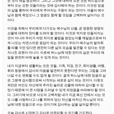
는 것이 제일 중요하다. 그리고 그것에 대하여 모든 것은 하느님으로
부터 오는 선한 것들이라는 것에 감사해야 하는 것이다. 이것은 믿음
의 삶을 통하여 우리에게 주어지는 구원이 되는 것이다. 아울러 예수
님과 함께 죽었으니 그 영광도 함께 할 것임을 고백하며 살아가는 것
이다.
이것을 위해서 우리에게 다가오는 예수님의 선물, 곧 영원한 생명의
선물에 대하여 찬미를 드려야 할 것이다. 이것은 억지로 만들어지는
것이 아니라 우리가 어떤 처지로 불림을 받았는지를 깨달음으로써 터
져 나오는 자연스러운 응답이 되는 것이다. 우리가 예수님의 발자취
를 따를 수만 있다면 완전히 다른 삶의 모습을 발견할 수 있다는 것은
지나친 표현이 아니다. 이로써 하느님께 대한 찬미의 삶은 우리의 매
일을 완전히 바꿔 놓을 수 있게 되는 것이다.
내가 지금부터 생활하는 모든 것들; 가족, 직장, 친구, 취미생활, 여행,
회의 등등에서 감사의 마음을 발견하지 못한다면 우리는 그림을 그려
나갈 수도 변화할 수도 없게 될 것이다. 결국 하느님께 대한 믿음의 삶
은 그분께 감사함으로써 시작되는 새로운 삶이 되는 것이다. 다윗도
죄만은 여인도 자신에게 주어진 놀라운 선물에 대하여 감사할 수 있
었기 때문에 더 큰 사랑을 드러낼 수 있게 되었음을 바라봐야 할 것이
다. 그러기에 바오로 사도의 고백처럼 내가 지금 육신 안에서 사는 것
도 나를 사랑하시고 나를 위하여 당신 자신을 바치신 하느님의 아드
님에 대한 믿음으로 사는 것이기에 감사하는 삶을 살아갈 뿐이다.
오늘 감사로 시작하고 감사로 마무리할 수 있기를 기도한다.