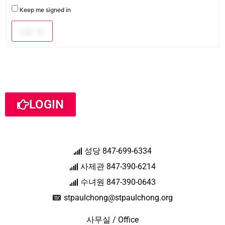
Keep me signed in
Log In
LOGIN
성당 847-699-6334
사제관 847-390-6214
수녀원 847-390-0643
stpaulchong@stpaulchong.org
사무실 / Office