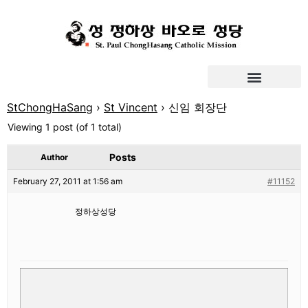
StChongHaSang
›
St Vincent
›
신임 회장단
Viewing 1 post (of 1 total)
Posts
Author
February 27, 2011 at 1:56 am
#11152
정하상성당