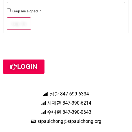
Keep me signed in
Log In
LOGIN
성당 847-699-6334
사제관 847-390-6214
수녀원 847-390-0643
stpaulchong@stpaulchong.org