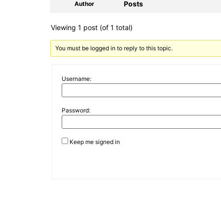
Posts
Author
Viewing 1 post (of 1 total)
You must be logged in to reply to this topic.
Username:
Password:
Keep me signed in