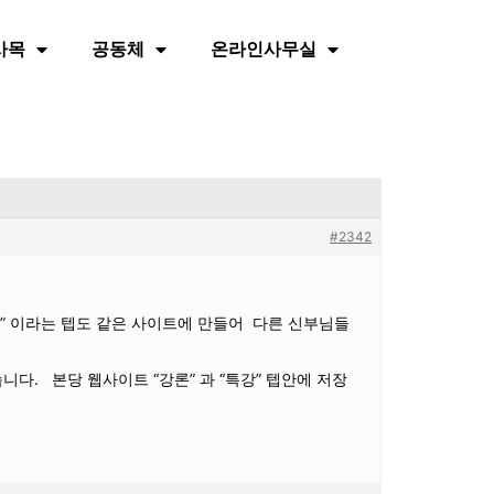
사목
공동체
온라인사무실
#2342
강” 이라는 텝도 같은 사이트에 만들어 다른 신부님들
다. 본당 웹사이트 “강론” 과 “특강” 텝안에 저장