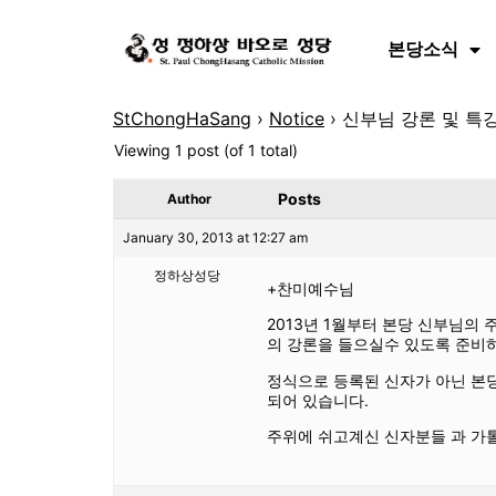
본당소식
StChongHaSang
›
Notice
›
신부님 강론 및 특
Viewing 1 post (of 1 total)
Posts
Author
January 30, 2013 at 12:27 am
정하상성당
+찬미예수님
2013년 1월부터 본당 신부님의
의 강론을 들으실수 있도록 준비
정식으로 등록된 신자가 아닌 본당
되어 있습니다.
주위에 쉬고계신 신자분들 과 가