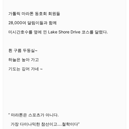
가톨릭 마라톤 동호회 회원들
28,000여 달림이들과 함께
미시간호수를 옆에 낀 Lake Shore Drive 코스를 달렸다.
흰 구름 두둥실~
하늘은 높아 가고
기도는 깊어 가네 ~
” 마라톤은 스포츠가 아니다.
가장 다이나믹한 참선이고….철학이다”