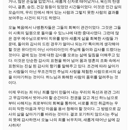
거나, 많은 손실을 입었거나, 새롭게 신자로 태어났거나, 육신의 탄생
이나, 결혼, 승진, 건강 등등이 있었던 시간들이었다. 이것은 인간 삶의
모습이며, 우리 안에서 깨어 있는 사람과 그렇지 못한 사람의 결과를
보여주는 사건이 되기도 하였다.
오늘 복음에서 나병환자들은 그들의 회복이 관건이었다. 그것은 그들
이 사회의 일원으로 돌아올 수 있느냐에 대한 중대사였다. 그런데 많
은 경우 예수님으로부터 치유를 받아 새롭게 삶을 회복한 사람들 가
운데, 돌아와 감사의 드린 경우가 얼마나 되는가! 특이하게 생각해야
할 것은 유다인이 아닌 사마리아인이 주님께 돌아와 감사를 드렸다는
것이다. 곁에 있는 것에 대한 감사를 모르는 삶에 일침을 더해주고 있
다. 이것은 단순한 감사의 표현을 뛰어 넘어 몸과 영혼의 조화 속에서
표현되는 진실 된 감사의 향기를 말해주고 있다. 조건에 따라 살아가
는 사람들이 아닌 무조건적인 주님의 사랑을 체험한 사람으로서의 삶
을 이야기하는 것이다. 하느님과 화해한 사람의 품위를 알려주는 것
이다.
이제 우리는 죄 아닌 죄를 많이 만들어 내는 우리의 독선과 편견 그리
고 무감각에서 벗어나야 할 순간이다. 전권을 갖고 계신 하느님으로
부터 사해지는 죄로부터의 회복을 통하여, 서로를 죄인 취급하는 우
리의 악한 마음과 무딘 마음을 용서 청해야 할 것이다. 그 방법으로 감
사의 삶을 살아가기를 바라는 것이다. 결코 포기하지 않으시는 주님
의 뜻에 감사하면서 오늘 나의 죄를 뉘우치며, 새롭게 태어난 삶에 감
사하자!