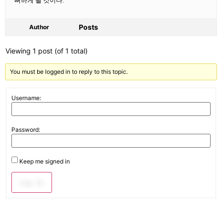
뻐하게 될 것이다.
Posts
Author
Viewing 1 post (of 1 total)
You must be logged in to reply to this topic.
Username:
Password:
Keep me signed in
Log In