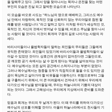
을 말해주고 있다. 그래서 양을 찾아나서는 목자나 은전을 찾는 어떤
부인의 모습은 진실 되고 절박한 모습으로 나타난다.
이 모습을 바오로 사도는 “하느님의 영으로 예배하고, 그리스도 예수
님 안에서 자랑하며, 육적인 것을 신뢰하지 않는 우리야말로 참된 할
례를 받은 사람입니다.”라고 말하고 있다. 이처럼 우리가 세상적인 것,
육적인 것, 자신의 것에서 벗어날 수 있을 때, 비로소 주님을 찾아 나서
는 사람이 될 것이다. 이것이 회개며 구원의 길로 나아가는 사람의 자
세다.
바리사이들이나 율법학자들이 말하는 죄인들의 무리들은 그들에게
유익한 존재였다. 죄인들이 있었기에 바리사이들과 율법학자들이 살
아갈 수 있었던 것이다. 상호간의 관계성이 없어진다면 그들만으로,
곧 깨끗한 공기 속에서는 살 수 없게 된다는 역설을 살아보자는 것이
다. 예수님께서는 모든 삶의 공간에서 스쳐지나가는 부분이 없었다.
그러나 예수님께서는 청중들 모두가 직접적으로 들을 수도 있지만 곰
곰이 묵상하고 살아가야 할 비유들을 이용하신다. 위험으로부터 그들
을 구출하시기 위해서, 더 큰 어려움에서 건져내기 위해서 우리에게
다가오신 예수님을 받아들일 때, 우리는 하늘나라의 기쁨의 대상이
되는 것이다. 그래서 고해성사는 우리에게 지상에서의 준비를 도와준
다.
믿음과 회개는 우리의 두 날개가 된다. 이 때 우리를 위하여 다가오신
예수님의 선포를 이해할 것이다. 아울러 하늘나라에서도 천사들이 기