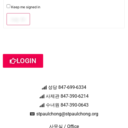
Keep me signed in
Log In
LOGIN
성당 847-699-6334
사제관 847-390-6214
수녀원 847-390-0643
stpaulchong@stpaulchong.org
사무실 / Office