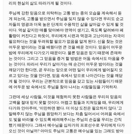
리의 현실의 삶도 따라가게 될 것이다.
주님께 강한 믿음으로 의탁하는 고통 받는 종의 모습을 계속해서 듣
게 되는데, 고통을 받으면서 주님을 잊지 않을 수 있다면 우리도 순교
자들의 영광과 더욱 높은 단계의 수용적인 삶을 살아갈 수 있게 될 것
이다. 역설 같지만 매를 맞아봐야 면역이 생기고, 죽도록 달려봐야 폐
활량이 커진다고 하듯이, 우리에게 시련과 역경과 고난이라는 자극이
필요하다는 것을 두려워할 필요가 없음을 알게 된다. 신을 찾는 것은
어두운 밤이라는 것을 배웠다면 큰 것을 배운 것이다. 믿음이 어두운
밤에 우리에게 다가오기 때문이다. 물론 믿음은 믿기 때문에 존재하
는 것이다. 그리고 그 믿음을 증거 할 방법은 어둠 속에서도 마음을 주
는 것이다. 따라서 우리가 살아가는 매 순간이 어두운 밤이라는 것을
깨닫기만 한다면, 곧 우리는 앞으로 어떤 일이 우리에게 벌어질지 모
르고 있다는 것을 안다면, 믿음 속에서 앞으로 나아간다는 것을 깨닫
게 될 것이다. 우리는 근본적으로 믿음을 갖고 있는 사람들이기 때문
에 어두운 밤 속에서도 주님을 찾아 나서는 사람들임을 기억하자.
그런데 세상 사람들, 이것을 체험하지 못한 사람들은 우리의 믿음의
고백을 절대 믿지 못할 것이다. 어렵고 힘들과 지쳐있을 때, 우리에게
다가와 안아주며, ‘이만하면 됐다. 더 이상 도전은 필요하지 않다.’고
말해주지 않는 주님을 원망하기 보다는 차츰 일어서서 어려움 속에서
도 빛을 바라볼 수 있도록 배려해주시는 주님의 손길을 우리는 간직
했기 때문이다. 그래서 예수님을 십자가의 프로선수로 우리에게 다가
오신 것이 아닐까? 아마도 주님의 고통은 예수님을 있는 그래도 받아