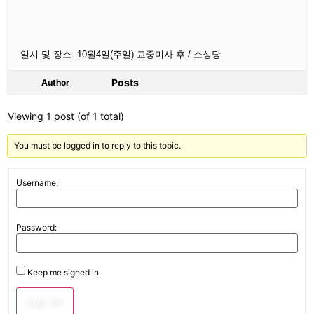
일시 및 장소: 10월4일(주일) 교중미사 후 / 소성당
Posts
Author
Viewing 1 post (of 1 total)
You must be logged in to reply to this topic.
Username:
Password:
Keep me signed in
Log In