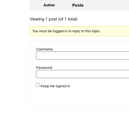
Posts
Author
Viewing 1 post (of 1 total)
You must be logged in to reply to this topic.
Username:
Password:
Keep me signed in