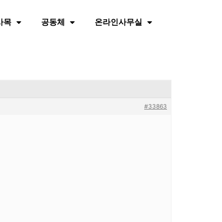
사목
공동체
온라인사무실
#33863