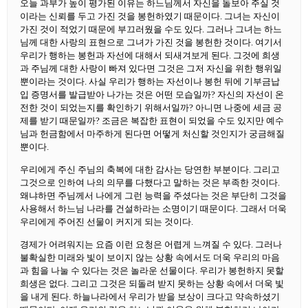
오늘 과부가 높이 평가된 이유는 하느님께서 자신을 돌보아 주실 것
이라는 신뢰를 두고 가진 것을 봉헌하였기 때문이다. 그녀는 자신이
가진 것이 적었기 때문에 부끄러웠을 수도 있다. 그러나 그녀는 하느
님께 대한 사랑의 표현으로 그녀가 가진 것을 봉헌한 것이다. 여기서
우리가 행하는 봉헌과 자선에 대해서 되새겨보게 된다. 그것에 희생
과 주님께 대한 사랑이 빠져 있다면 그것은 그저 자신을 위한 행위일
뿐이라는 것이다. 사실 우리가 행하는 자선이나 봉헌 뒤에 기부금납
입 증명서를 발급받아 나가는 것은 어떤 모습일까? 자신의 자선이 온
전한 것이 되었는지를 확인하기 위해서일까? 아니면 나중에 세금 공
제를 받기 때문일까? 조금은 복잡한 표현이 되었을 수도 있지만 예수
님과 헌금함에서 마주하게 된다면 어떻게 처신할 것인지가 궁금해질
뿐이다.
우리에게 주신 주님의 축복에 대한 감사는 당연한 부분이다. 그리고
그것으로 인하여 나의 의무를 다했다고 말하는 것은 부족한 것이다.
왜냐하면 주님께서 나에게 그런 능력을 주셨다는 것은 부단히 그것을
사용해서 하느님 나라를 건설하라는 소명이기 때문이다. 그래서 더욱
우리에게 주어진 선물이 커지게 되는 것이다.
경제가 어려워지는 요즘 이런 요청은 어렵게 느껴질 수 있다. 그러나
불확실한 미래와 빛이 보이지 않는 상황 속에서도 더욱 우리의 마음
과 힘을 나눌 수 있다는 것은 놀라운 선물이다. 우리가 봉헌하지 못할
희생은 없다. 그리고 그것은 되돌려 받지 못하는 상황 속에서 더욱 빛
을 내게 된다. 하늘나라에서 우리가 받을 보상이 크다고 약속하셨기