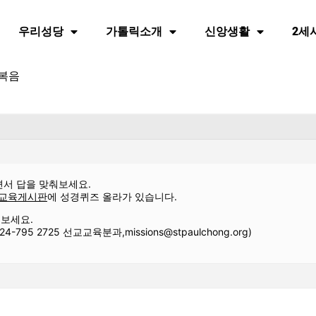
우리성당
가톨릭소개
신앙생활
2세
 복음
면서 답을 맞춰보세요.
 교육게시판
에 성경퀴즈 올라가 있습니다.
보세요.
-795 2725 선교교육분과,missions@stpaulchong.org)