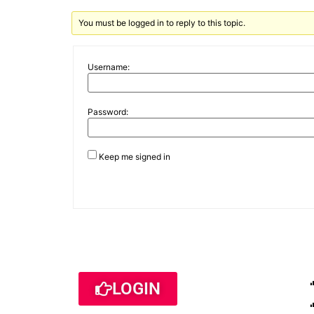
You must be logged in to reply to this topic.
Username:
Password:
Keep me signed in
LOGIN