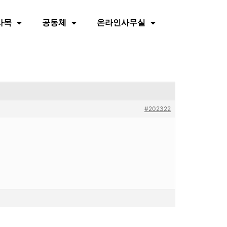
사목
공동체
온라인사무실
#202322