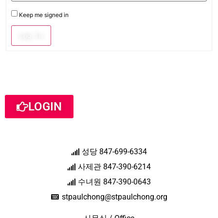
Keep me signed in
Log In
LOGIN
성당 847-699-6334
사제관 847-390-6214
수녀원 847-390-0643
stpaulchong@stpaulchong.org