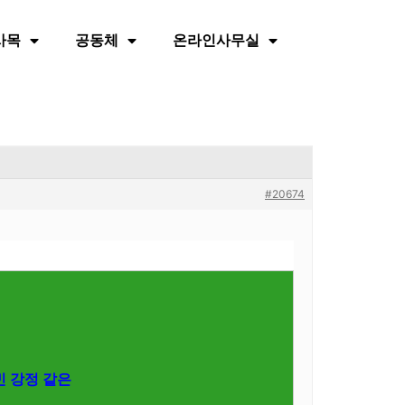
사목
공동체
온라인사무실
#20674
빈 강정 같은