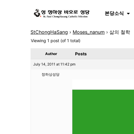
본당소식
StChongHaSang
›
Moses_nanum
›
삶의 철학
Viewing 1 post (of 1 total)
Posts
Author
July 14, 2011 at 11:42 pm
정하상성당