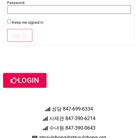
Password:
Keep me signed in
Log In
LOGIN
성당 847-699-6334
사제관 847-390-6214
수녀원 847-390-0643
stpaulchong@stpaulchong.org