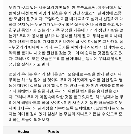
우리가 갖고 있는 사순절의 계획들의 한 부분으로써, 예수님께서 말
씀하신 다섯 번째 계명의 실천은 우리 인간 상호간의 관계성에 소중
한 모범이 될 것이다. 그렇다면 지금 내가 피하고 싶거나 친절하게 대
하고 싶지 않은 누군가가 있는가? 혹은 질투하거나 적의를 품고 있는
친구난 동업자가 있는가? 가족 구성원 가운데 거리가 생긴 사람은 없
는가? 우리가 용서를 청하거나 용서를 하게 될 때, 우리는 매 미사 때
마다 선포된 복음의 가치를 지켜나가게 될 것이다. 물론 그 반대의 삶
– 누군가의 반대에 서거나, 누군가를 피하거나 직면하기 싫어하는 것,
악의를 품거나 사소한 원한을 갖는 것 – 이 더 쉽다는 것쯤은 알고 있
다. 그러나 이 모든 것들은 우리를 끌어내리는 동시에 우리의 영적인
성장을 질식시키고 만다.
언젠가 우리는 우리가 살아온 삶의 모습대로 부림을 받게 될 것이다.
우리는 하느님 앞에 설 것이며 우리가 이웃에게 상처를 입힌 말과 행
동에 대하여 설명을 해야 할 것이다. 만약 우리가 이런 관계를 회복하
거나 화해하기를 원한다면, 우리의 위반한 범죄들은 용서받을 것이
다. 그러나 우리가 마음속에 악한 것을 품고 있다면, 하느님께서는 우
리에게 해명하도록 하실 것이다. 이번 사순 시기 동안 하느님과 이웃
사이에서 우리의 관계성을 지속하도록 노력해보자. 살인해서는 안 된
다는 의미를 깊이 있게 실천하는 주님의 자녀로 거듭날 수 있도록 준
비하는 오늘이 되어보자.
Posts
Author